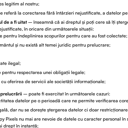
es legitim al nostru;
 referă la corectarea fără întârzieri nejustificate, a datelor p
l de a fi
uitat
– înseamnă că ai dreptul și poți cere să îți ște
ejustificate, în oricare din următoarele situații:
 pentru îndeplinirea scopurilor pentru care au fost colectate;
mântul și nu există alt temei juridic pentru prelucrare;
ate ilegal;
e pentru respectarea unei obligații legale;
cu oferirea de servicii ale societății informaționale;
 prelucrării
– poate fi exercitat în următoarele cazuri:
titatea datelor pe o perioadă care ne permite verificarea core
gală, dar nu se dorește ștergerea datelor ci doar restricționar
py Pixels nu mai are nevoie de datele cu caracter personal în sc
 drept în instanță;