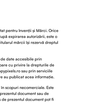
at pentru Invenții și Mărci. Orice
după expirarea autorizării, este o
itularul mărcii își rezervă dreptul
e de date accesibile prin
oare cu privire la drepturile de
ppypixels.ro sau prin serviciile
re au publicat acea informație.
 în scopuri necomerciale. Este
de prezentul document sau de
es de prezentul document pot fi