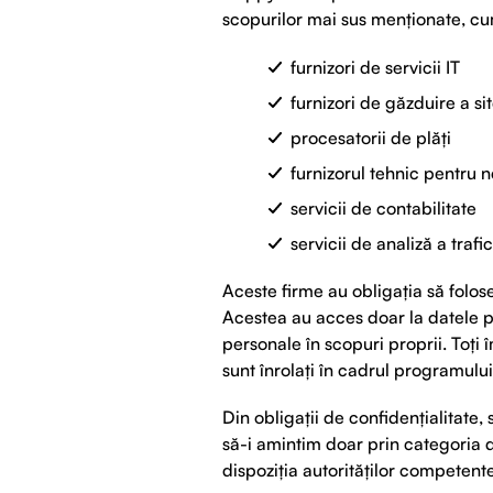
scopurilor mai sus menționate, cum
furnizori de servicii IT
furnizori de găzduire a si
procesatorii de plăți
furnizorul tehnic pentru 
servicii de contabilitate
servicii de analiză a traf
Aceste firme au obligația să folos
Acestea au acces doar la datele per
personale în scopuri proprii. Toți 
sunt înrolați în cadrul programul
Din obligații de confidențialitate
să-i amintim doar prin categoria d
dispoziția autorităților competente s