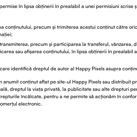
permise în lipsa obținerii în prealabil a unei permisiuni scrise 
 conținutului, precum și trimiterea acestui conținut către orice
ației;
transmiterea, precum și participarea la transferul, vânzarea, di
area sau afișarea conținutului, în lipsa obținerii în prealabil 
are identifică dreptul de autor al Happy Pixels asupra conținu
un anumit conținut aflat pe site-ul Happy Pixels sau distribuit p
ală, dreptul la viața privată, la publicitate sau alte drepturi pe
drepturile încălcate, pentru a ne permite să acționăm în conform
omerțul electronic.