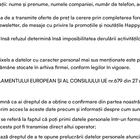
ții: nume și prenume, numele companiei, număr de telefon, a
la de a transmite oferte de preț la cerere prin completarea form
wsletter, de mesaje cu privire la promoțiile și noutățile Happy
, însă refuzul determină însă imposibilitatea derulării activităţi
ixels a datelor cu caracter personal mai sus menționate este p
ămâne stocate în arhiva firmei, conform legilor în vigoare.
NTULUI EUROPEAN ȘI AL CONSILIULUI UE nr.679 din 27 apri
nă ca ai dreptul de a obține o confirmare din partea noastr
 oferim acces la aceste date precum și informații despre cum sun
se referă la faptul că poți primi datele personale într-un format
cesta pot fi transmise direct altui operator;
ază dreptul de a te opune prelucrării datelor personale atunc