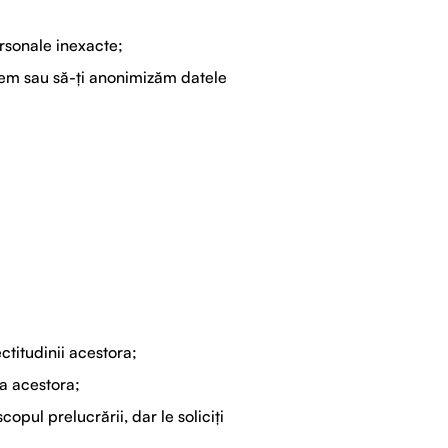
ersonale inexacte;
rgem sau să-ți anonimizăm datele
ctitudinii acestora;
ea acestora;
opul prelucrării, dar le soliciți