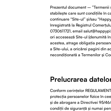
Prezentul document – ”Termenii și 
stabilește care sunt condițiile în
continuare “Site-ul” și/sau “Happy
înregistrată la Registrul Comerțulu
0730611721, email
salut@happypix
ori accesează Site-ul (denumită în
acestea, atrage obligația persoane
a Site-ului, a oricărei pagini din 
necondiționată a Termenilor și Cond
Prelucrarea datelo
Conform cerinţelor REGULAMENTU
protecția persoanelor fizice în ce
și de abrogare a Directivei 95/46
condiţii de siguranţă şi numai pent