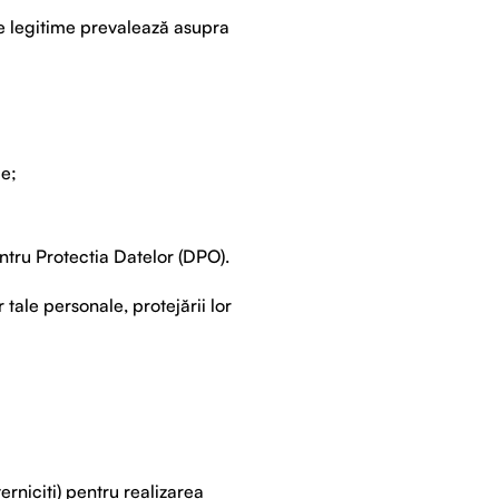
le legitime prevalează asupra
le;
ntru Protectia Datelor (DPO).
tale personale, protejării lor
rniciți) pentru realizarea