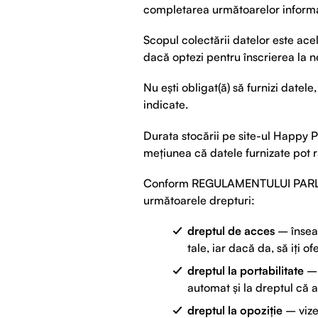
completarea următoarelor informa
Scopul colectării datelor este ace
dacă optezi pentru înscrierea la ne
Nu ești obligat(ă) să furnizi datele
indicate.
Durata stocării pe site-ul Happy P
mețiunea că datele furnizate pot r
Conform REGULAMENTULUI PARLAME
următoarele drepturi:
dreptul de acces
– înseam
tale, iar dacă da, să iți
dreptul la portabilitate
– 
automat și la dreptul că a
dreptul la opoziție
– vize