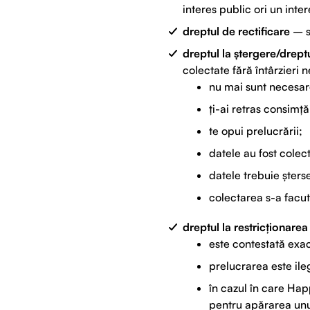
interes public ori un inter
dreptul de rectificare
– se
dreptul la ștergere/dreptu
colectate fără întârzieri n
nu mai sunt necesare
ți-ai retras consimță
te opui prelucrării;
datele au fost colect
datele trebuie șters
colectarea s-a facut 
dreptul la restricționarea
este contestată exac
prelucrarea este ile
în cazul în care Hap
pentru apărarea unui