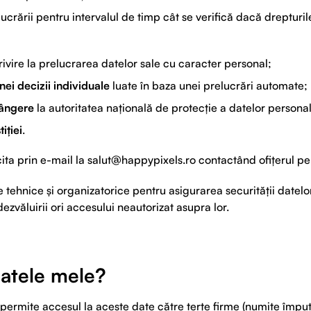
ucrării pentru intervalul de timp cât se verifică dacă drepturi
ivire la prelucrarea datelor sale cu caracter personal;
nei decizii individuale
luate în baza unei prelucrări automate;
lângere
la autoritatea națională de protecție a datelor persona
iției
.
ita prin e-mail la
salut@happypixels.ro
contactând ofițerul pe
tehnice și organizatorice pentru asigurarea securității datelor 
dezvăluirii ori accesului neautorizat asupra lor.
datele mele?
ermite accesul la aceste date către terțe firme (numite împute