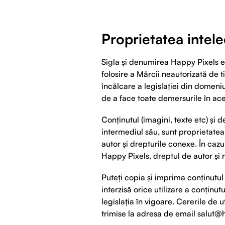
Proprietatea intele
Sigla și denumirea Happy Pixels est
folosire a Mărcii neautorizată de ti
încălcare a legislației din domeniul
de a face toate demersurile în ace
Conținutul (imagini, texte etc) și 
intermediul său, sunt proprietatea 
autor și drepturile conexe. În cazul
Happy Pixels, dreptul de autor și 
Puteți copia și imprima conținutu
interzisă orice utilizare a conțin
legislația în vigoare. Cererile de 
trimise la adresa de email
salut@h