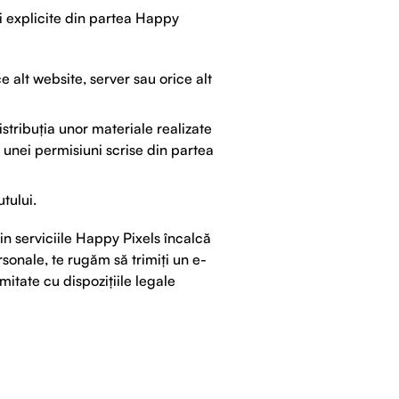
și explicite din partea Happy
 alt website, server sau orice alt
stribuția unor materiale realizate
a unei permisiuni scrise din partea
tului.
rin serviciile Happy Pixels încalcă
rsonale, te rugăm să trimiți un e-
itate cu dispozițiile legale