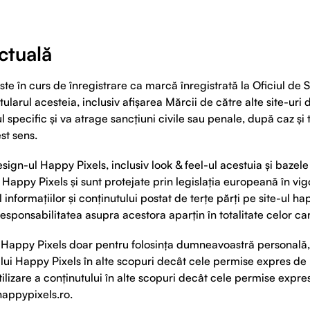
ctuală
e în curs de înregistrare ca marcă înregistrată la Oficiul de St
tularul acesteia, inclusiv afișarea Mărcii de către alte site-uri 
 specific și va atrage sancțiuni civile sau penale, după caz și t
st sens.
design-ul Happy Pixels, inclusiv look & feel-ul acestuia și bazel
Happy Pixels și sunt protejate prin legislația europeană în vig
 informațiilor și conținutului postat de terțe părți pe site-ul ha
responsabilitatea asupra acestora aparțin în totalitate celor ca
l Happy Pixels doar pentru folosința dumneavoastră personală,
utului Happy Pixels în alte scopuri decât cele permise expres 
utilizare a conținutului în alte scopuri decât cele permise expr
appypixels.ro
.