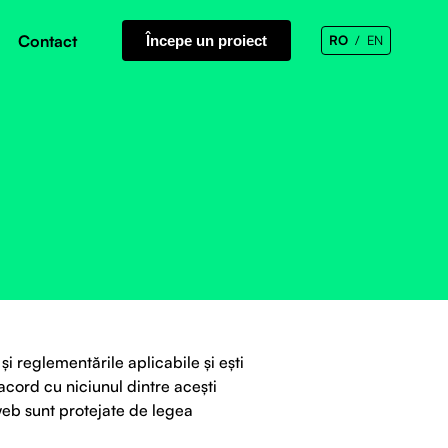
Contact
Începe un proiect
RO
EN
și reglementările aplicabile și ești
acord cu niciunul dintre acești
 web sunt protejate de legea