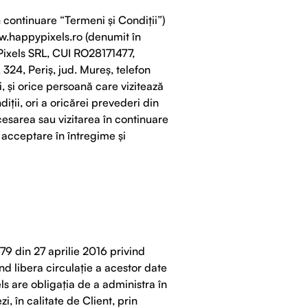
 continuare “Termeni și Condiții”)
ww.happypixels.ro (denumit în
 Pixels SRL, CUI RO28171477,
 324, Periș, jud. Mureș, telefon
ui, și orice persoană care vizitează
ții, ori a oricărei prevederi din
cesarea sau vizitarea în continuare
o acceptare în întregime și
din 27 aprilie 2016 privind
nd libera circulație a acestor date
s are obligaţia de a administra în
i, în calitate de Client, prin