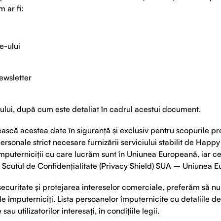
 ar fi:
te-ului
newsletter
icului, după cum este detaliat în cadrul acestui document.
ească acestea date în siguranță și exclusiv pentru scopurile p
sonale strict necesare furnizării serviciului stabilit de Happy P
împuterniciții cu care lucrăm sunt în Uniunea Europeană, iar ce
ui Scutul de Confidențialitate (Privacy Shield) SUA – Uniunea 
, securitate și protejarea intereselor comerciale, preferăm să n
e împuterniciți. Lista persoanelor împuternicite cu detaliile de
au utilizatorilor interesați, în condițiile legii.