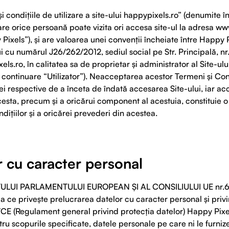
condițiile de utilizare a site-ului happypixels.ro” (denumite în
 care orice persoană poate vizita ori accesa site-ul la adresa w
 Pixels”), și are valoarea unei convenții încheiate între Happy
i cu numărul J26/262/2012, sediul social pe Str. Principală, nr.
els.ro
, în calitatea sa de proprietar și administrator al Site-ul
 continuare “Utilizator”). Neacceptarea acestor Termeni și Condi
i respective de a înceta de îndată accesarea Site-ului, iar ac
acesta, precum și a oricărui component al acestuia, constituie 
ițiilor și a oricărei prevederi din acestea.
r cu caracter personal
LUI PARLAMENTULUI EUROPEAN ȘI AL CONSILIULUI UE nr.679 
ea ce privește prelucrarea datelor cu caracter personal și privi
/CE (Regulament general privind protecția datelor) Happy Pixel
ru scopurile specificate, datele personale pe care ni le furnizez