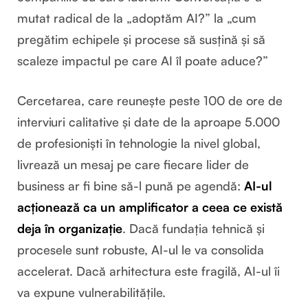
mutat radical de la „
adoptăm AI?
” la „
cum
pregătim echipele și procese să susțină și să
scaleze impactul pe care AI îl poate aduce?
”
Cercetarea, care reunește peste 100 de ore de
interviuri calitative și date de la aproape 5.000
de profesioniști în tehnologie la nivel global,
livrează un mesaj pe care fiecare lider de
business ar fi bine să-l pună pe agendă:
AI-ul
acționează ca un amplificator a ceea ce există
deja în organizație
. Dacă fundația tehnică și
procesele sunt robuste, AI-ul le va consolida
accelerat. Dacă arhitectura este fragilă, AI-ul îi
va expune vulnerabilitățile.